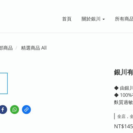
首頁
關於銀川
所有商
部商品
精選商品 All
銀川
◆ 由銀
◆ 10
麩質過敏
全店，全
NT$145