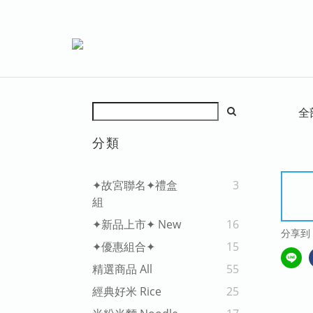
全
分類
✦故宮聯名✦禮盒
3
組
✦新品上市✦ New
16
分享到
✦優惠組合✦
15
精選商品 All
55
經典好米 Rice
25