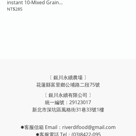
instant 10-Mixed Grain
Drink Powder 600G
NT$285
〔 銀川永續農場 〕
花蓮縣富里鄉公埔路二段75號
〔 銀川永續有限公司 〕
統一編號：29123017
新北市深坑區風格街31巷33號1樓
✹客服信箱 Email：riverdifood@gmail.com
✹客服電話 Tel：(03)8422-095